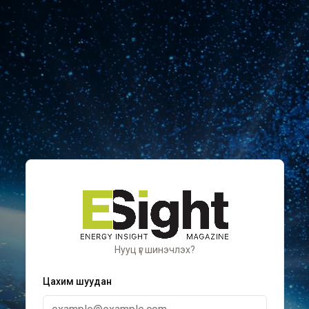
Нууц үг шинэчлэх?
Цахим шуудан